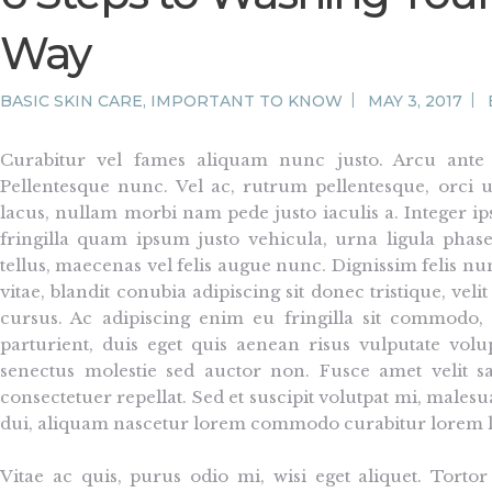
Way
BASIC SKIN CARE
,
IMPORTANT TO KNOW
MAY 3, 2017
Curabitur vel fames aliquam nunc justo. Arcu ante 
Pellentesque nunc. Vel ac, rutrum pellentesque, orci ut
lacus, nullam morbi nam pede justo iaculis a. Integer ip
fringilla quam ipsum justo vehicula, urna ligula phasel
tellus, maecenas vel felis augue nunc. Dignissim felis nu
vitae, blandit conubia adipiscing sit donec tristique, veli
cursus. Ac adipiscing enim eu fringilla sit commodo, 
parturient, duis eget quis aenean risus vulputate vol
senectus molestie sed auctor non. Fusce amet velit sa
consectetuer repellat. Sed et suscipit volutpat mi, mal
dui, aliquam nascetur lorem commodo curabitur lorem l
Vitae ac quis, purus odio mi, wisi eget aliquet. Tort