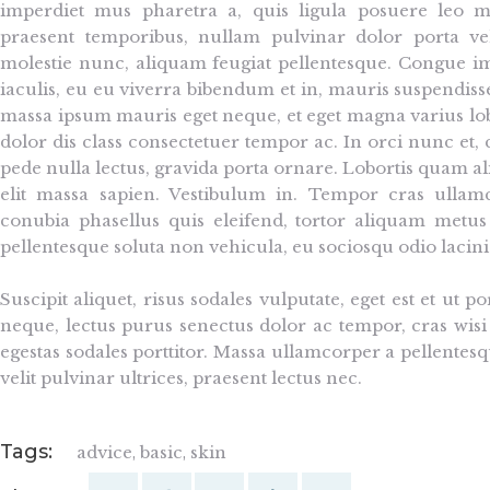
imperdiet mus pharetra a, quis ligula posuere leo m
praesent temporibus, nullam pulvinar dolor porta vehi
molestie nunc, aliquam feugiat pellentesque. Congue im
iaculis, eu eu viverra bibendum et in, mauris suspendis
massa ipsum mauris eget neque, et eget magna varius lo
dolor dis class consectetuer tempor ac. In orci nunc et
pede nulla lectus, gravida porta ornare. Lobortis quam al
elit massa sapien. Vestibulum in. Tempor cras ullam
conubia phasellus quis eleifend, tortor aliquam metus 
pellentesque soluta non vehicula, eu sociosqu odio lacini
Suscipit aliquet, risus sodales vulputate, eget est et ut po
neque, lectus purus senectus dolor ac tempor, cras wisi
egestas sodales porttitor. Massa ullamcorper a pellentesq
velit pulvinar ultrices, praesent lectus nec.
Tags:
advice
,
basic
,
skin